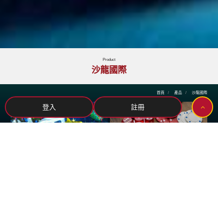
Product
沙龍國際
首頁
產品
沙龍國際
登入
註冊
沙龍國際
沙龍國際
捕魚機攻略要點：心態、
線上百家樂首選：沙龍國
技巧
際娛樂城 (SA Gaming)
領航真人百家樂新體驗