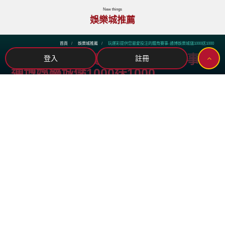
New things
娛樂城推薦
首頁
娛樂城推薦
玩運彩提供您最愛投注的體育賽事-通博娛樂城儲1000送1000
玩運彩提供您最愛投注的體育賽事-
登入
註冊
通博娛樂城儲1000送1000
發佈日期：2020-06-17
在我們深入探討如何線上獲得免費玩運彩之前，首先了解一下“玩
運彩”是什麼是一個好主意。這將為那些可能第一次碰到任期的人
們帶來好處。
事實證明，玩運彩只是為即將到來的某個體育賽事所下的賭注。
例如，如果有兩個拳擊手即將打架，您可以決定對贏得比賽的拳
擊手A投注，而您的朋友為贏得比賽的拳擊手A投注。用最簡單的
話來說，安排是，如果拳擊手A輸掉了比賽，您給了您的朋友一些
錢，比如說$ 100-相反，如果拳擊手A輸了這場比賽，那麼您的朋
友給了您一些錢，很可能是相似的$ 100 。